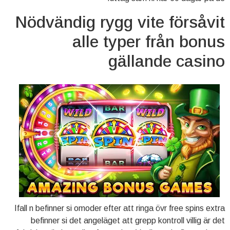
Nödvändig rygg vite försåvit
alle typer från bonus
gällande casino
Ifall n befinner si omoder efter att ringa övr free spins extra
befinner si det angeläget att grepp kontroll villig är det