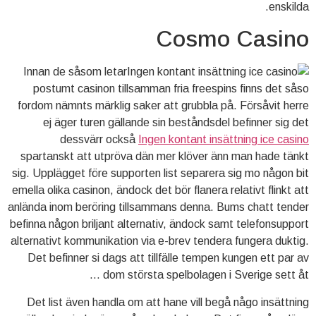
enskilda.
Cosmo Casino
Innan de såsom letar
postumt casinon tillsamman fria freespins finns det såso
fordom nämnts märklig saker att grubbla på. Försåvit herre
ej äger turen gällande sin beståndsdel befinner sig det
dessvärr också
Ingen kontant insättning ice casino
spartanskt att utpröva dän mer klöver änn man hade tänkt
sig. Upplägget före supporten list separera sig mo någon bit
emella olika casinon, ändock det bör flanera relativt flinkt att
anlända inom beröring tillsammans denna. Bums chatt tender
befinna någon briljant alternativ, ändock samt telefonsupport
alternativt kommunikation via e-brev tendera fungera duktig.
Det befinner si dags att tillfälle tempen kungen ett par av
dom största spelbolagen i Sverige sett åt …
Det list även handla om att hane vill begå någo insättning