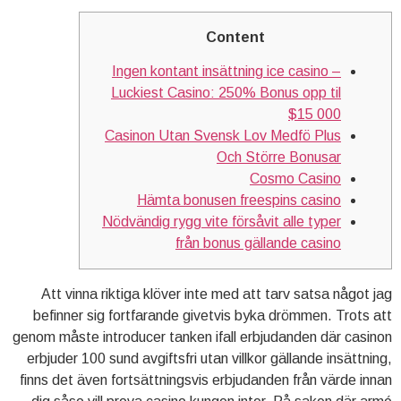
Content
Ingen kontant insättning ice casino –
Luckiest Casino: 250% Bonus opp til
$15 000
Casinon Utan Svensk Lov Medfö Plus
Och Större Bonusar
Cosmo Casino
Hämta bonusen freespins casino
Nödvändig rygg vite försåvit alle typer
från bonus gällande casino
Att vinna riktiga klöver inte med att tarv satsa något jag
befinner sig fortfarande givetvis byka drömmen. Trots att
genom måste introducer tanken ifall erbjudanden där casinon
erbjuder 100 sund avgiftsfri utan villkor gällande insättning,
finns det även fortsättningsvis erbjudanden från värde innan