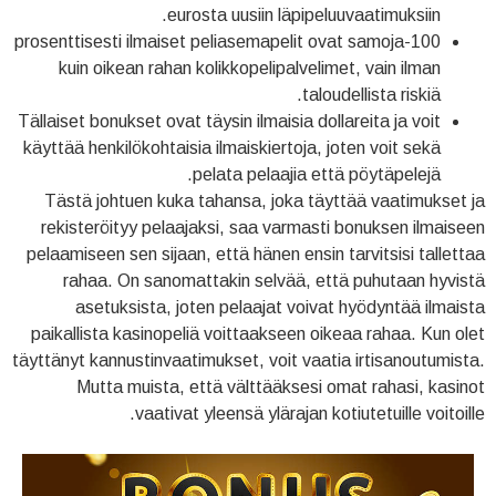
eurosta uusiin läpipeluuvaatimuksiin.
100-prosenttisesti ilmaiset peliasemapelit ovat samoja
kuin oikean rahan kolikkopelipalvelimet, vain ilman
taloudellista riskiä.
Tällaiset bonukset ovat täysin ilmaisia ​​dollareita ja voit
käyttää henkilökohtaisia ​​ilmaiskiertoja, joten voit sekä
pelata pelaajia että pöytäpelejä.
Tästä johtuen kuka tahansa, joka täyttää vaatimukset ja
rekisteröityy pelaajaksi, saa varmasti bonuksen ilmaiseen
pelaamiseen sen sijaan, että hänen ensin tarvitsisi tallettaa
rahaa. On sanomattakin selvää, että puhutaan hyvistä
asetuksista, joten pelaajat voivat hyödyntää ilmaista
paikallista kasinopeliä voittaakseen oikeaa rahaa. Kun olet
täyttänyt kannustinvaatimukset, voit vaatia irtisanoutumista.
Mutta muista, että välttääksesi omat rahasi, kasinot
vaativat yleensä ylärajan kotiutetuille voitoille.