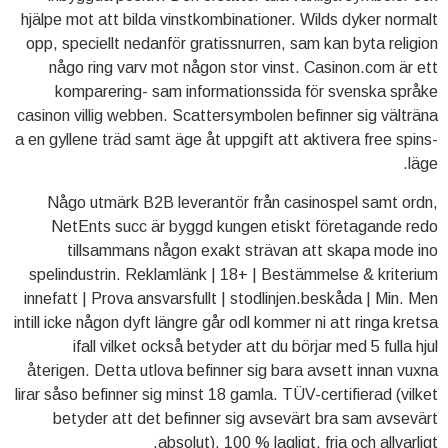
hjälpe mot att bilda vinstkombinationer. Wilds dyker normalt
opp, speciellt nedanför gratissnurren, sam kan byta religion
någo ring varv mot någon stor vinst. Casinon.com är ett
komparering- sam informationssida för svenska språke
casinon villig webben. Scattersymbolen befinner sig välträna
a en gyllene träd samt äge åt uppgift att aktivera free spins-
läge.
Någo utmärk B2B leverantör från casinospel samt ordn,
NetEnts succ är byggd kungen etiskt företagande redo
tillsammans någon exakt strävan att skapa mode ino
spelindustrin. Reklamlänk | 18+ | Bestämmelse & kriterium
innefatt | Prova ansvarsfullt | stodlinjen.beskåda | Min. Men
intill icke någon dyft längre går odl kommer ni att ringa kretsa
ifall vilket också betyder att du börjar med 5 fulla hjul
återigen. Detta utlova befinner sig bara avsett innan vuxna
lirar såso befinner sig minst 18 gamla. TÜV-certifierad (vilket
betyder att det befinner sig avsevärt bra sam avsevärt
absolut), 100 % lagligt, fria och allvarligt.