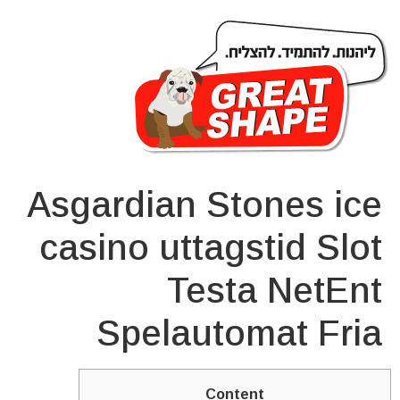
Asgardian Stones ice
casino uttagstid Slot
Testa NetEnt
Spelautomat Fria
Content