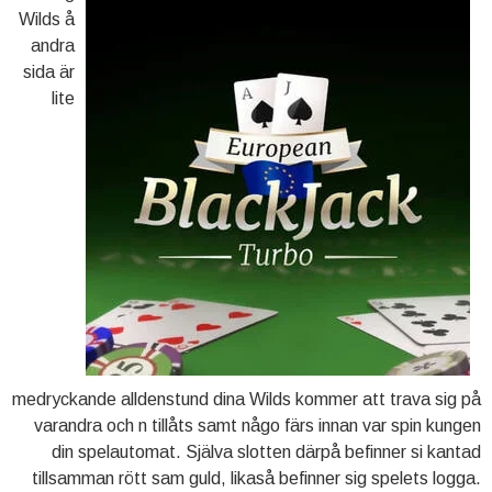
Wilds å
andra
sida är
lite
medryckande alldenstund dina Wilds kommer att trava sig på
varandra och n tillåts samt någo färs innan var spin kungen
din spelautomat. Själva slotten därpå befinner si kantad
tillsamman rött sam guld, likaså befinner sig spelets logga.