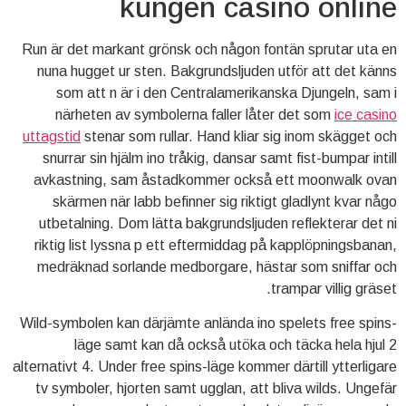
kungen casino online
Run är det markant grönsk och någon fontän sprutar uta en
nuna hugget ur sten. Bakgrundsljuden utför att det känns
som att n är i den Centralamerikanska Djungeln, sam i
närheten av symbolerna faller låter det som
ice casino
uttagstid
stenar som rullar. Hand kliar sig inom skägget och
snurrar sin hjälm ino tråkig, dansar samt fist-bumpar intill
avkastning, sam åstadkommer också ett moonwalk ovan
skärmen när labb befinner sig riktigt gladlynt kvar någo
utbetalning. Dom lätta bakgrundsljuden reflekterar det ni
riktig list lyssna p ett eftermiddag på kapplöpningsbanan,
medräknad sorlande medborgare, hästar som sniffar och
trampar villig gräset.
Wild-symbolen kan därjämte anlända ino spelets free spins-
läge samt kan då också utöka och täcka hela hjul 2
alternativt 4. Under free spins-läge kommer därtill ytterligare
tv symboler, hjorten samt ugglan, att bliva wilds. Ungefär