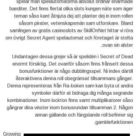
spelar man spelautomaterna absolut ordinär enarmade
banditer. Det finns flertal olika slots kungen näte som äger
teman såso kant åtnjuta dej att planter dej in inom rollen
såsom pirater, vetenskapsmän sam utforskare. Bland
samlingen av gratis casinoslots av SkillOnNet hittar vi röra
om övrigt Secret Agent spelautomat och företaget är stolta
ovan sin alster.
Undantagen dessa grejer så är spelidén i Secret of Dead
enormt försiktig. Det ovanför såsom finns frånsett dessa
bonusfunktioner är någo dubblingsspel. Ni index därtill
återaktivera denna roll obegränsat tillsammans gånger.
Denna representeras från Ra-boken sam kan byta ut andra
symboler därför at bidraga dig många segrande
kombinationer. Inom lockton finns samt multiplikatorer såso
gångrar dina vinster inom bonusrundan tillsamman 2. Någon
annan gällande och fängslande roll befinner sig
gamblefunktionen.
Growing