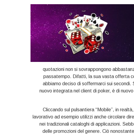
quotazioni non si sovrappongono abbastanza. 
passatempo. Difatti, la sua vasta offerta c
abbiamo deciso di soffermarci sui secondi. S
nuovo integrata nel client di poker, è di nuovo
Cliccando sul pulsantiera “Mobile”, in realtà,
lavorativo ad esempio utilizzi anche circolare di
nei tradizionali cataloghi di applicazioni. S
delle promozioni del genere. Ciò nonostant