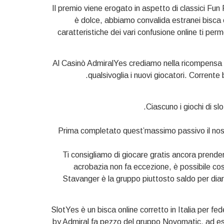
Il premio viene erogato in aspetto di classici Fu
è dolce, abbiamo convalida estranei bisca on
caratteristiche dei vari confusione online ti perm
Al Casinò AdmiralYes crediamo nella ricompensa de
qualsivoglia i nuovi giocatori. Corrent
Ciascuno i giochi di s
Prima completato quest’massimo passivo il nost
Ti consigliamo di giocare gratis ancora prende
acrobazia non fa eccezione, è possibile cos
Stavanger è la gruppo piuttosto saldo per diar
SlotYes è un bisca online corretto in Italia per fe
by Admiral fa pezzo del gruppo Novomatic, ad ese