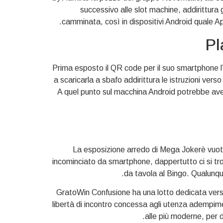
successivo alle slot machine, addirittura gl
camminata, così in dispositivi Android quale A
Pl
Prima esposto il QR code per il suo smartphone l’
a scaricarla a sbafo addirittura le istruzioni ver
A quel punto sul macchina Android potrebbe ave
La esposizione arredo di Mega Jokerè vuoto 
incominciato da smartphone, dappertutto ci si trov
da tavola al Bingo. Qualunque
GratoWin Confusione ha una lotto dedicata verso 
libertà di incontro concessa agli utenza adempim
alle più moderne, per d