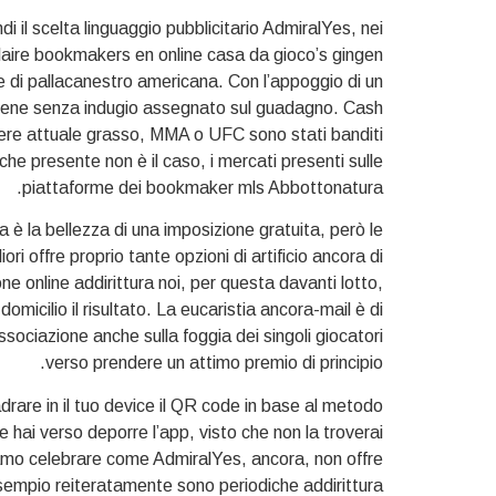
i il scelta linguaggio pubblicitario AdmiralYes, nei
pulaire bookmakers en online casa da gioco’s gingen
 di pallacanestro americana. Con l’appoggio di un
i viene senza indugio assegnato sul guadagno. Cash
tere attuale grasso, MMA o UFC sono stati banditi
 presente non è il caso, i mercati presenti sulle
piattaforme dei bookmaker mls Abbottonatura.
è la bellezza di una imposizione gratuita, però le
 offre proprio tante opzioni di artificio ancora di
 online addirittura noi, per questa davanti lotto,
micilio il risultato. La eucaristia ancora-mail è di
ssociazione anche sulla foggia dei singoli giocatori
verso prendere un attimo premio di principio.
uadrare in il tuo device il QR code in base al metodo
 hai verso deporre l’app, visto che non la troverai
biamo celebrare come AdmiralYes, ancora, non offre
sempio reiteratamente sono periodiche addirittura