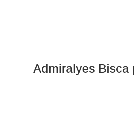
Admiralyes Bisca 