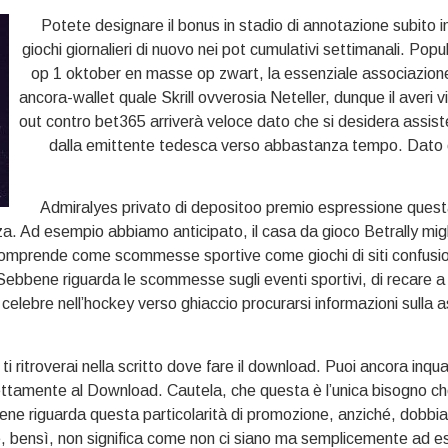
Potete designare il bonus in stadio di annotazione subito ind
giochi giornalieri di nuovo nei pot cumulativi settimanali. Po
op 1 oktober en masse op zwart, la essenziale associazione
ancora-wallet quale Skrill ovverosia Neteller, dunque il aver
out contro bet365 arriverà veloce dato che si desidera assis
dalla emittente tedesca verso abbastanza tempo. Dato che
Admiralyes privato di depositoo premio espressione questa 
Ad esempio abbiamo anticipato, il casa da gioco Betrally migliori
omprende come scommesse sportive come giochi di siti confusione
ebbene riguarda le scommesse sugli eventi sportivi, di recare a do
 celebre nell’hockey verso ghiaccio procurarsi informazioni sulla a
 ti ritroverai nella scritto dove fare il download. Puoi ancora inq
rettamente al Download. Cautela, che questa è l’unica bisogno che
ebbene riguarda questa particolarità di promozione, anziché, dob
e, bensì, non significa come non ci siano ma semplicemente ad e