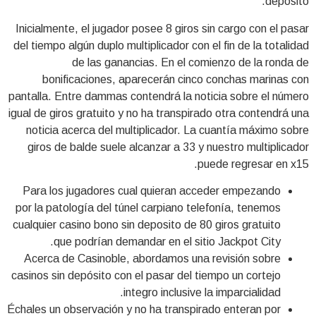
depósito.
Inicialmente, el jugador posee 8 giros sin cargo con el pasar
del tiempo algún duplo multiplicador con el fin de la totalidad
de las ganancias. En el comienzo de la ronda de
bonificaciones, aparecerán cinco conchas marinas con
pantalla. Entre dammas contendrá la noticia sobre el número
igual de giros gratuito y no ha transpirado otra contendrá una
noticia acerca del multiplicador. La cuantía máximo sobre
giros de balde suele alcanzar a 33 y nuestro multiplicador
puede regresar en x15.
Para los jugadores cual quieran acceder empezando
por la patologí­a del túnel carpiano telefonía, tenemos
cualquier casino bono sin deposito de 80 giros gratuito
que podrían demandar en el sitio Jackpot City.
Acerca de Casinoble, abordamos una revisión sobre
casinos sin depósito con el pasar del tiempo un cortejo
integro inclusive la imparcialidad.
Échales un observación y no ha transpirado enteran por