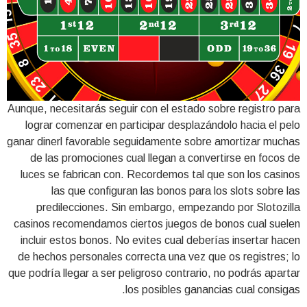
Aunque, necesitarás seguir con el estado sobre registro para
lograr comenzar en participar desplazándolo hacia el pelo
ganar dinerl favorable seguidamente sobre amortizar muchas
de las promociones cual llegan a convertirse en focos de
luces se fabrican con. Recordemos tal que son los casinos
las que configuran las bonos para los slots sobre las
predilecciones. Sin embargo, empezando por Slotozilla
casinos recomendamos ciertos juegos de bonos cual suelen
incluir estos bonos. No evites cual deberías insertar hacen
de hechos personales correcta una vez que os registres; lo
que podrí­a llegar a ser peligroso contrario, no podrás apartar
los posibles ganancias cual consigas.