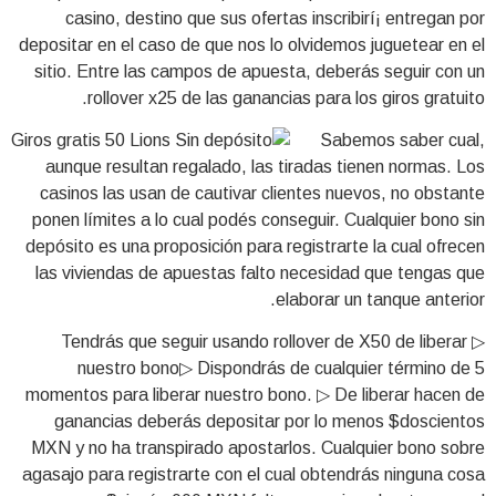
casino, destino que sus ofertas inscribirí¡ entregan por
depositar en el caso de que nos lo olvidemos juguetear en el
sitio. Entre las campos de apuesta, deberás seguir con un
rollover x25 de las ganancias para los giros gratuito.
Sabemos saber cual,
aunque resultan regalado, las tiradas tienen normas. Los
casinos las usan de cautivar clientes nuevos, no obstante
ponen límites a lo cual podés conseguir. Cualquier bono sin
depósito es una proposición para registrarte la cual ofrecen
las viviendas de apuestas falto necesidad que tengas que
elaborar un tanque anterior.
▷ Tendrás que seguir usando rollover de X50 de liberar
nuestro bono▷ Dispondrás de cualquier término de 5
momentos para liberar nuestro bono. ▷ De liberar hacen de
ganancias deberás depositar por lo menos $doscientos
MXN y no ha transpirado apostarlos. Cualquier bono sobre
agasajo para registrarte con el cual obtendrás ninguna cosa