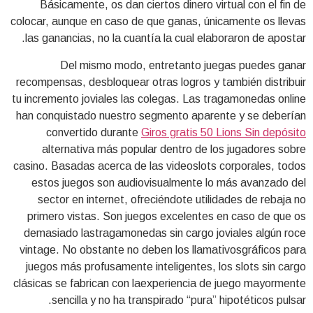
Básicamente, os dan ciertos dinero virtual con el fin de
colocar, aunque en caso de que ganas, únicamente os llevas
las ganancias, no la cuantía la cual elaboraron de apostar.
Del mismo modo, entretanto juegas puedes ganar
recompensas, desbloquear otras logros y también distribuir
tu incremento joviales las colegas. Las tragamonedas online
han conquistado nuestro segmento aparente y se deberían
convertido durante
Giros gratis 50 Lions Sin depósito
alternativa más popular dentro de los jugadores sobre
casino. Basadas acerca de las videoslots corporales, todos
estos juegos son audiovisualmente lo más avanzado del
sector en internet, ofreciéndote utilidades de rebaja no
primero vistas. Son juegos excelentes en caso de que os
demasiado lastragamonedas sin cargo joviales algún roce
vintage. No obstante no deben los llamativosgráficos para
juegos más profusamente inteligentes, los slots sin cargo
clásicas se fabrican con laexperiencia de juego mayormente
sencilla y no ha transpirado “pura” hipotéticos pulsar.