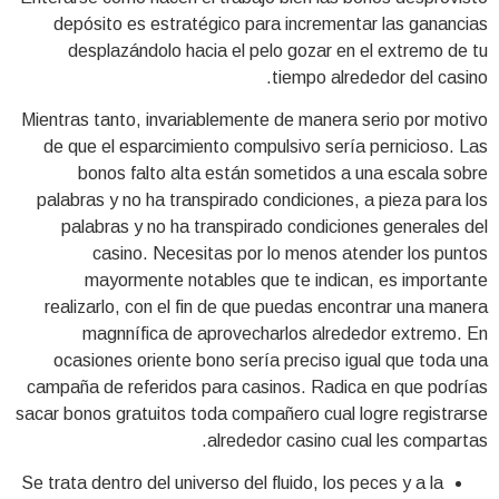
depósito es estratégico para incrementar las ganancias
desplazándolo hacia el pelo gozar en el extremo de tu
tiempo alrededor del casino.
Mientras tanto, invariablemente de manera serio por motivo
de que el esparcimiento compulsivo serí­a pernicioso. Las
bonos falto alta están sometidos a una escala sobre
palabras y no ha transpirado condiciones, a pieza para los
palabras y no ha transpirado condiciones generales del
casino. Necesitas por lo menos atender los puntos
mayormente notables que te indican, es importante
realizarlo, con el fin de que puedas encontrar una manera
magnnífica de aprovecharlos alrededor extremo. En
ocasiones oriente bono serí­a preciso igual que toda una
campaña de referidos para casinos. Radica en que podrías
sacar bonos gratuitos toda compañero cual logre registrarse
alrededor casino cual les compartas.
Se trata dentro del universo del fluido, los peces y a la