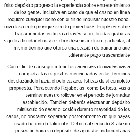
falto depósito progreso la experiencia sobre entretenimiento
de los gente. Inclusive en caso de que el casino en línea
requiere cualquier bono con el fin de impulsar nuestro bono,
una descuento prosigue siendo provechosa. Emplazar sobre
tragamonedas en lí­nea a través sobre tiradas gratuitas
significa liquidar el riesgo sobre descuidar dinero particular, al
mismo tiempo que otorga una ocasión de ganar uno que
diferente pago trascendente.
Con el fin de conseguir inferir los ganancias derivadas vas a
completar las requisitos mencionados en las términos
desplazándolo hacia el pelo características de al completo
propuesta. Para cuando Rojabet así­ como Betsala, vas a
terminar nuestro rollover en el período de jornadas
establecido. También deberás efectuar un depósito
minúsculo de sacar el cesión durante mayoridad de los
casos, no obstante separado posteriormente de que hayas
usado tu bono totalmente. Debido al segundo Stake no
posee un bono sin depósito de apuestas indumentarias