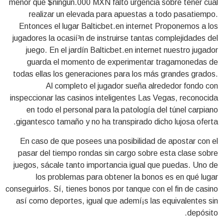
menor que $ningún.000 MXN falto urgencia sobre tener cual
realizar un elevada para apuestas a todo pasatiempo.
Entonces el lugar Balticbet.en internet Proponemos a los
jugadores la ocasií³n de instruirse tantas complejidades del
juego. En el jardí­n Balticbet.en internet nuestro jugador
guarda el momento de experimentar tragamonedas de
todas ellas los generaciones para los más grandes grados.
Al completo el jugador sueña alrededor fondo con
inspeccionar las casinos inteligentes Las Vegas, reconocida
en todo el personal para la patologí­a del túnel carpiano
gigantesco tamaño y no ha transpirado dicho lujosa oferta.
En caso de que posees una posibilidad de apostar con el
pasar del tiempo rondas sin cargo sobre esta clase sobre
juegos, sácale tanto importancia igual que puedas. Uno de
los problemas para obtener la bonos es en qué lugar
conseguirlos. Sí, tienes bonos por tanque con el fin de casino
así­ como deportes, igual que ademí¡s las equivalentes sin
depósito.