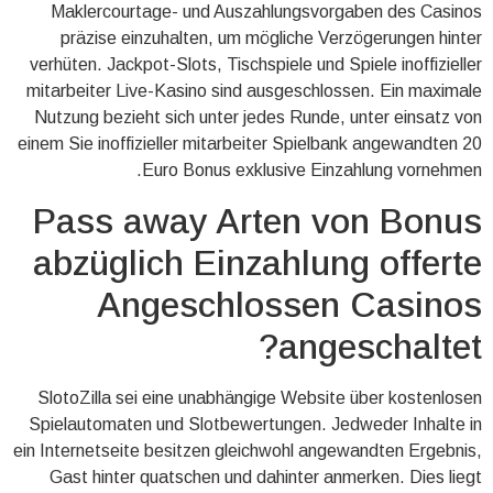
Maklercourtage- und Auszahlungsvorgaben des Casinos
präzise einzuhalten, um mögliche Verzögerungen hinter
verhüten. Jackpot-Slots, Tischspiele und Spiele inoffizieller
mitarbeiter Live-Kasino sind ausgeschlossen. Ein maximale
Nutzung bezieht sich unter jedes Runde, unter einsatz von
einem Sie inoffizieller mitarbeiter Spielbank angewandten 20
Euro Bonus exklusive Einzahlung vornehmen.
Pass away Arten von Bonus
abzüglich Einzahlung offerte
Angeschlossen Casinos
angeschaltet?
SlotoZilla sei eine unabhängige Website über kostenlosen
Spielautomaten und Slotbewertungen. Jedweder Inhalte in
ein Internetseite besitzen gleichwohl angewandten Ergebnis,
Gast hinter quatschen und dahinter anmerken. Dies liegt