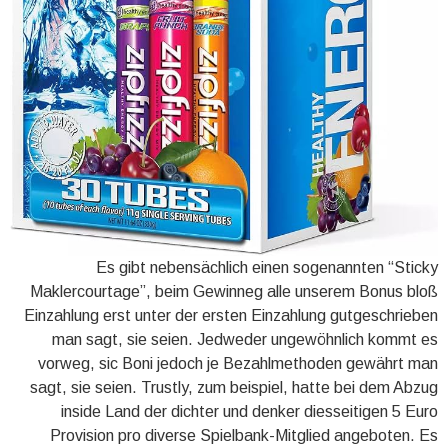
Es gibt nebensächlich einen sogenannten “Sticky
Maklercourtage”, beim Gewinneg alle unserem Bonus bloß
Einzahlung erst unter der ersten Einzahlung gutgeschrieben
man sagt, sie seien. Jedweder ungewöhnlich kommt es
vorweg, sic Boni jedoch je Bezahlmethoden gewährt man
sagt, sie seien. Trustly, zum beispiel, hatte bei dem Abzug
inside Land der dichter und denker diesseitigen 5 Euro
Provision pro diverse Spielbank-Mitglied angeboten. Es