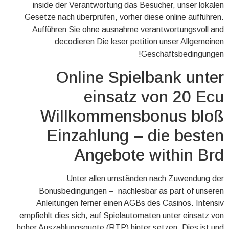
inside der Verantwortung das Besucher, unser lokalen
Gesetze nach überprüfen, vorher diese online aufführen.
Aufführen Sie ohne ausnahme verantwortungsvoll and
decodieren Die leser petition unser Allgemeinen
Geschäftsbedingungen!
Online Spielbank unter
einsatz von 20 Ecu
Willkommensbonus bloß
Einzahlung – die besten
Angebote within Brd
Unter allen umständen nach Zuwendung der
Bonusbedingungen – nachlesbar as part of unseren
Anleitungen ferner einen AGBs des Casinos. Intensiv
empfiehlt dies sich, auf Spielautomaten unter einsatz von
hoher Auszahlungsquote (RTP) hinter setzen. Dies ist und