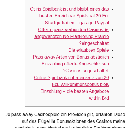
Osiris Spielbank ist und bleibt eines das
besten Erreichbar Spielsaal 20 Eur
Startguthaben – garage Paypal
► Offerte ganz Verbunden Casinos
angewandten No Frankierung Prämie
eingeschaltet?
Die erlaubten Spiele
Pass away Arten von Bonus abzüglich
Einzahlung offerte Angeschlossen
Casinos angeschaltet?
Online Spielbank unter einsatz von 20
Ecu Willkommensbonus bloß
Einzahlung – die besten Angebote
within Brd
Je pass away Casinospiele ein Provision gilt, erfahren Diese
auf das Flügel ihr Bonusaktionen des Casinos meine