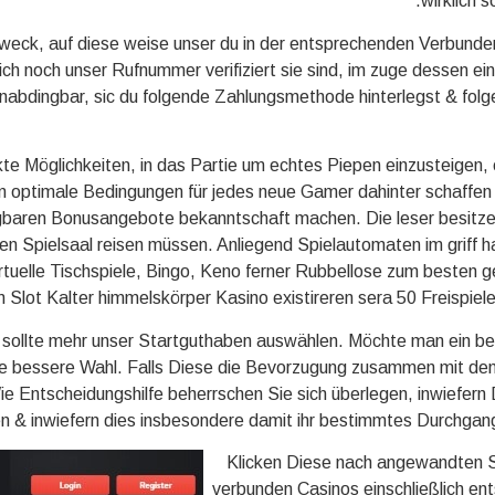
wirklich 
zweck, auf diese weise unser du in der entsprechenden Verbunde
ch noch unser Rufnummer verifiziert sie sind, im zuge dessen e
unabdingbar, sic du folgende Zahlungsmethode hinterlegst & folge
te Möglichkeiten, in das Partie um echtes Piepen einzusteigen,
n optimale Bedingungen für jedes neue Gamer dahinter schaffen
ügbaren Bonusangebote bekanntschaft machen. Die leser besitzen 
hen Spielsaal reisen müssen. Anliegend Spielautomaten im griff h
irtuelle Tischspiele, Bingo, Keno ferner Rubbellose zum besten g
 Slot Kalter himmelskörper Kasino existireren sera 50 Freispiele
 sollte mehr unser Startguthaben auswählen. Möchte man ein be
 die bessere Wahl. Falls Diese die Bevorzugung zusammen mit dem 
. Wie Entscheidungshilfe beherrschen Sie sich überlegen, inwiefe
en & inwiefern dies insbesondere damit ihr bestimmtes Durchgang
Klicken Diese nach angewandten S
verbunden Casinos einschließlich en