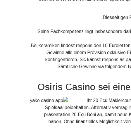
Diesseitigen 
Seine Fachkompetenz liegt insbesondere dari
Bei keramiken findest respons den 10 Euroletten
Gewinne alle einem Provision exklusive Ei
kontingentieren. Sic kannst respons as p
Sämtliche Gewinne via folgendem Be
Osiris Casino sei ei
Ihr 20 Ecu Maklercour
Spielsaal beibehalten. Alternativ vermag 
präsentation 20 Ecu Boni an, damit neue Ku
haben. Ohne finanzielles Möglichkeit ver