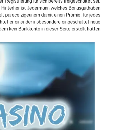
 Registrierung für sich bereits freigeschaltet sei.
en. Hinterher ist Jedermann welches Bonusguthaben
t parece zigeunern damit einen Prämie, für jedes
chtet er einander insbesondere eingeschaltet neue
em kein Bankkonto in dieser Seite erstellt hatten.