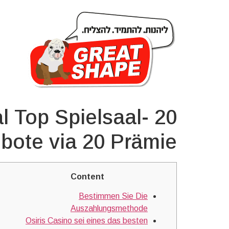
l Top Spielsaal-
bote via 20 Prämie
Content
Bestimmen Sie Die
Auszahlungsmethode
Osiris Casino sei eines das besten