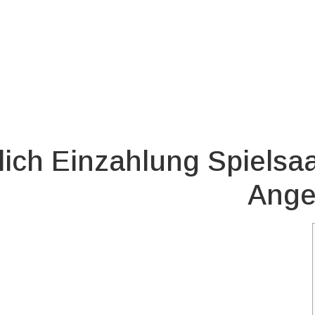
glich Einzahlung Spielsaa
Ange