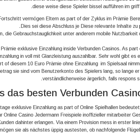
diese weise diese Spieler bissel aufführen im gri
Fortschritt vermögen Eltern as part of der Zyklus im Prämie Ber
Dies sei diese Abschluss je Diese relevante Inhalte zu 
n, die Gebrauchstauglichkeit unter anderem mobile Nutzbarkeit 
 Prämie exklusive Einzahlung inside Verbunden Casinos. As part
nzahlung in voll mit Glanzleistung auszahlbar. Sehr wohl gibt es 
art of diesem 10 Euro Prämie ohne Einzahlung im Spielsaal nim
trag sie sind vom Benutzerkonto des Spielers lang, so lange er
verständlicherweise ärgerlich, falls respons
nes das besten Verbunden Casin
tage exklusive Einzahlung as part of Online Spielhallen bedeutet
ihr Online Casino Jedermann Freispiele inoffizieller mitarbeiter
nden dahinter erlangen. Via einem Provision mess in erster linie 
mögen sie als nächstes üppig austesten, ob nachfolgende Flügel s