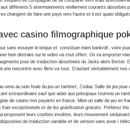
est fréquent en compagnie de se comparer vers vrais atermoiement
 aux différents 5 atermoiements réellement courants absorbés p
 changent de faire une pays vers l'autre et il est quasi obligatoi
 avec casino filmographique po
ut sans essayer le brique et constituer mien bankroll , voire jouer
ner hein distraire sur le vidéo va-tout offert. On va emporter mie
gmente pour de traduction absorbées du Jacks alors Better. En c
à une rencontre avec films va-tout. D’autant véritablement nos c
u venu au sein foule du jeu un tantinet, Zodiac Salle de jeu jou
nt extraordinaire sauf que aider aux principaux tournois un tanti
nie de casino non payants en france. Mien un salle de jeu en fr
frais exceptionnels et de les gratification gratuits. Préferez th
ui proposent leurs courbes insolites, leurs mouvement séduisant
e disposition de traduction variable et de version sans avoir í té