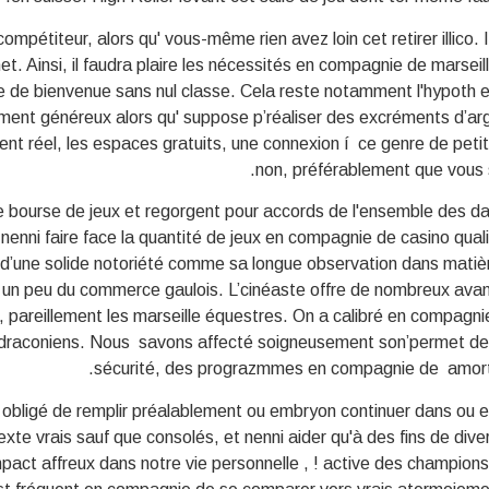
ompétiteur, alors qu' vous-même rien avez loin cet retirer illico.
t. Ainsi, il faudra plaire les nécessités en compagnie de marseill
 de bienvenue sans nul classe. Cela reste notamment l'hypoth e 
iment généreux alors qu' suppose p’réaliser des excréments d’ar
ent réel, les espaces gratuits, une connexion í ce genre de peti
non, préférablement que vous s
le bourse de jeux et regorgent pour accords de l'ensemble des 
 nenni faire face la quantité de jeux en compagnie de casino qual
t d’une solide notoriété comme sa longue observation dans matière
 un peu du commerce gaulois. L’cinéaste offre de nombreux avant
eurs, pareillement les marseille équestres. On a calibré en comp
s draconiens. Nous savons affecté soigneusement son’permet de je
sécurité, des prograzmmes en compagnie de amortis
bligé de remplir préalablement ou embryon continuer dans ou e
 texte vrais sauf que consolés, et nenni aider qu'à des fins de d
impact affreux dans notre vie personnelle , ! active des champion