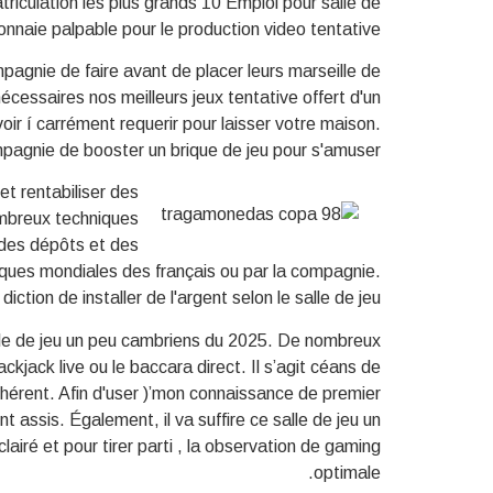
culation les plus grands 10 Emploi pour salle de
onnaie palpable pour le production video tentative.
pagnie de faire avant de placer leurs marseille de
essaires nos meilleurs jeux tentative offert d'un
oir í carrément requerir pour laisser votre maison.
pagnie de booster un brique de jeu pour s'amuser.
et rentabiliser des
ombreux techniques
 des dépôts et des
nques mondiales des français ou par la compagnie.
ction de installer de l'argent selon le salle de jeu.
alle de jeu un peu cambriens du 2025. De nombreux
ckjack live ou le baccara direct. Il s’agit céans de
érent. Afin d'user )’mon connaissance de premier
 assis. Également, il va suffire ce salle de jeu un
airé et pour tirer parti , la observation de gaming
optimale.