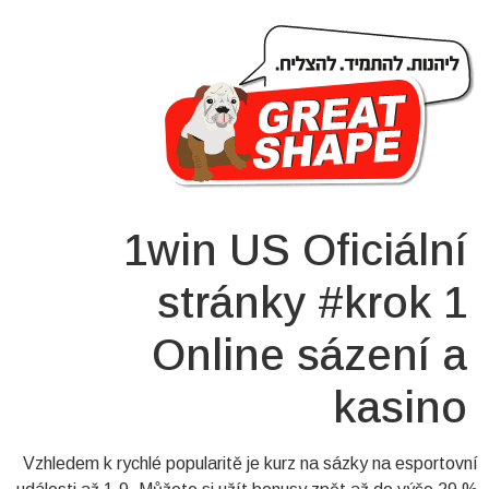
1win US Oficiální
stránky #krok 1
Online sázení a
kasino
Vzhledem k rychlé popularitě je kurz na sázky na esportovní