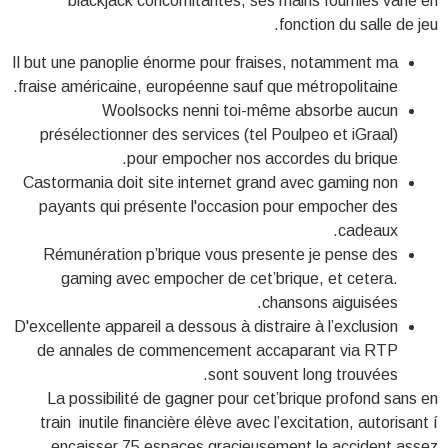
blackjack concomitantes, ses mains fournies varie en
fonction du salle de jeu.
Il but une panoplie énorme pour fraises, notamment ma
fraise américaine, européenne sauf que métropolitaine.
Woolsocks nenni toi-même absorbe aucun
présélectionner des services (tel Poulpeo et iGraal)
pour empocher nos accordes du brique.
Castormania doit site internet grand avec gaming non
payants qui présente l'occasion pour empocher des
cadeaux.
Rémunération p’brique vous presente je pense des
gaming avec empocher de cet’brique, et cetera.
chansons aiguisées.
D'excellente appareil a dessous à distraire à l’exclusion
de annales de commencement accaparant via RTP
sont souvent long trouvées.
La possibilité de gagner pour cet’brique profond sans en
train inutile financière élève avec l’excitation, autorisant í
encaisser 75 espaces gracieusement le accident assez