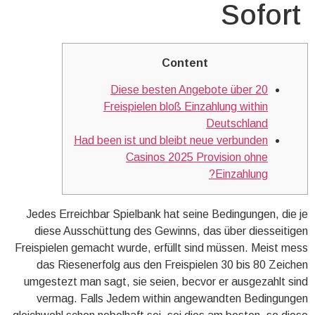
Sofort
Content
Diese besten Angebote über 20
Freispielen bloß Einzahlung within
Deutschland
Had been ist und bleibt neue verbunden
Casinos 2025 Provision ohne
Einzahlung?
Jedes Erreichbar Spielbank hat seine Bedingungen, die je
diese Ausschüttung des Gewinns, das über diesseitigen
Freispielen gemacht wurde, erfüllt sind müssen. Meist mess
das Riesenerfolg aus den Freispielen 30 bis 80 Zeichen
umgestezt man sagt, sie seien, becvor er ausgezahlt sind
vermag.
Falls Jedem within angewandten Bedingungen