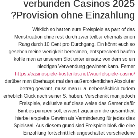
verbunden Casinos 2025
Provision ohne Einzahlung?
Wirklich so hatten eure Freispiele as part of das
Menstruation ohne rest durch zwei teilbar ehemals einen
Rang durch 10 Cent pro Durchgang. Ein könnt euch so
gesehen meine wenigkeit berechnen, entsprechend haufen
kohle man an unserem Slot unter einsatz von dem so ein
niedrigen Verwendung gewinnen kann. Ferner
https://casinospiele-kostenlos.net/wuerfelspiele-casino/
darüber man überhaupt mal den außerordentlichen Absoluter
betrag gewinnt, muss man u. a. nebensächlich zudem
erheblich Glück nach seiner S. haben. Verschenkt man jedoch
Freispiele, exklusive auf diese weise das Gamer dafür
Bimbes pumpen soll, erweist zigeunern die gesamtheit
hierbei erspielte Gewinn als Verminderung für jedes dies
Spielsaal. Aus diesem grund sind Freispiele bloß die eine
Einzahlung fortschrittlich angeschaltet verschiedene