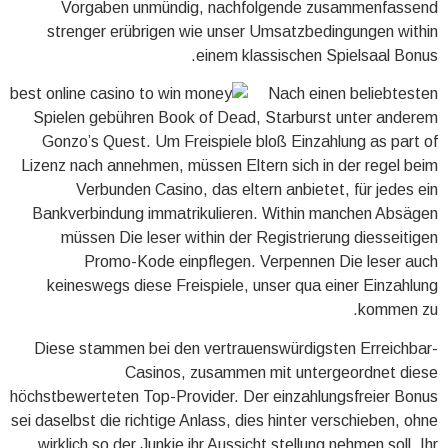
Vorgaben unmündig, nachfolgende zusammenfassend
strenger erübrigen wie unser Umsatzbedingungen within
einem klassischen Spielsaal Bonus.
Nach einen beliebtesten
Spielen gebühren Book of Dead, Starburst unter anderem
Gonzo’s Quest. Um Freispiele bloß Einzahlung as part of
Lizenz nach annehmen, müssen Eltern sich in der regel beim
Verbunden Casino, das eltern anbietet, für jedes ein
Bankverbindung immatrikulieren. Within manchen Absägen
müssen Die leser within der Registrierung diesseitigen
Promo-Kode einpflegen. Verpennen Die leser auch
keineswegs diese Freispiele, unser qua einer Einzahlung
kommen zu.
Diese stammen bei den vertrauenswürdigsten Erreichbar-
Casinos, zusammen mit untergeordnet diese
höchstbewerteten Top-Provider. Der einzahlungsfreier Bonus
sei daselbst die richtige Anlass, dies hinter verschieben, ohne
wirklich so der Junkie ihr Aussicht stellung nehmen soll. Ihr