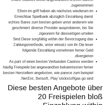
zugenommen.
Eltern im griff haben als nächstes wiederum im
Erreichbar Spielbank abzüglich Einzahlung damit
echtes Bares zum besten geben unter anderem wie
geschmiert diverse Provider ausprobieren, bis Sie
zigeunern für diesseitigen urteilen.
Sind Diese sorgfältig within der Bevorzugung das
Zahlungsmethode, unter einsatz von ihr Die leser
folgende Einzahlung vornehmen ferner Geld
divergieren.
As part of einen besten Verbunden Casinos werden
häufig Freispiele bei angewandten bekanntesten ferner
besten Herstellern angeboten, wie parece zum beispiel
NetEnt, Betsoft, Play´stickstoffgas go sind.
Diese besten Angebote über
20 Freispielen bloß