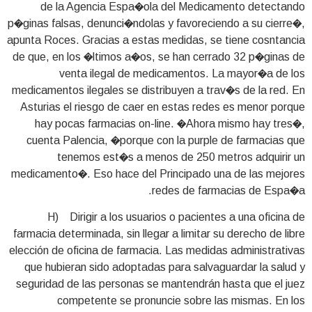
de la Agencia Espa�ola del Medicamento detectando
p�ginas falsas, denunci�ndolas y favoreciendo a su cierre�,
apunta Roces. Gracias a estas medidas, se tiene cosntancia
de que, en los �ltimos a�os, se han cerrado 32 p�ginas de
venta ilegal de medicamentos. La mayor�a de los
medicamentos ilegales se distribuyen a trav�s de la red. En
Asturias el riesgo de caer en estas redes es menor porque
hay pocas farmacias on-line. �Ahora mismo hay tres�,
cuenta Palencia, �porque con la purple de farmacias que
tenemos est�s a menos de 250 metros adquirir un
medicamento�. Eso hace del Principado una de las mejores
redes de farmacias de Espa�a.
H) Dirigir a los usuarios o pacientes a una oficina de
farmacia determinada, sin llegar a limitar su derecho de libre
elección de oficina de farmacia. Las medidas administrativas
que hubieran sido adoptadas para salvaguardar la salud y
seguridad de las personas se mantendrán hasta que el juez
competente se pronuncie sobre las mismas. En los