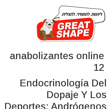
ana­bo­lizan­tes onli­ne
12
Endocrinología Del
Dopaje Y Los
Deportes: Andrógenos