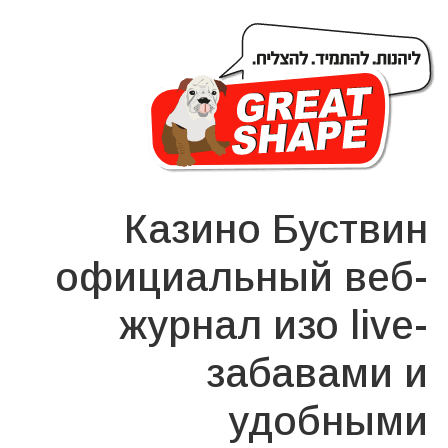
Казино Буствин
официальный веб-
журнал изо live-
забавами и
удобными