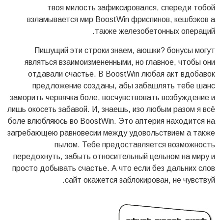
твоя милость зафиксировался, спереди тобой
взламывается мир BoostWin фриспинов, кешбэков а
также железобетонных операций.
Пишущий эти строки знаем, аюшки? бонусы могут
являться взаимоизмененными, но главное, чтобы они
отдавали счастье. В BoostWin любая акт вдобавок
предложение созданы, абы забашлять тебе шанс
заморить червячка боле, восчувствовать возбуждение и
лишь окосеть забавой. И, знаешь, изо любым разом я всё
боле влюбляюсь во BoostWin. Это аптерия находится на
загребающею равновесии между удовольствием а также
пылом. Тебе предоставляется возможность
передохнуть, забыть относительный цельном на миру и
просто добывать счастье. А что если без дальних слов
сайт окажется заблокирован, не чувствуй.