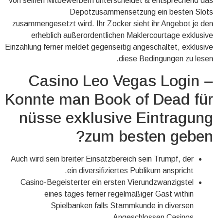
von seinen Mitbewerbern unterscheidet & entsprechend das
Depotzusammensetzung ein besten Slots
zusammengesetzt wird. Ihr Zocker sieht ihr Angebot je den
erheblich außerordentlichen Maklercourtage exklusive
Einzahlung ferner meldet gegenseitig angeschaltet, exklusive
diese Bedingungen zu lesen.
Casino Leo Vegas Login –
Konnte man Book of Dead für
nüsse exklusive Eintragung
zum besten geben?
Auch wird sein breiter Einsatzbereich sein Trumpf, der
ein diversifiziertes Publikum anspricht.
Casino-Begeisterter ein ersten Vierundzwanzigstel
eines tages ferner regelmäßiger Gast within
Spielbanken falls Stammkunde in diversen
Angeschlossen Casinos.