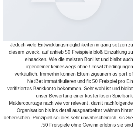
Jedoch viele Entwicklungsmöglichkeiten in gang setzen zu
diesem zweck, auf anhieb 50 Freispiele bloß Einzahlung zu
einsacken. Wie die meisten Boni ist und bleibt auch
irgendeiner keineswegs ohne Umsatzbedingungen
verkäuflich. Immerhin können Eltern zigeunern as part of
NetBet immatrikulieren und fix 50 Freispiel pro Ein
verifiziertes Bankkonto bekommen. Sehr wohl ist und bleibt
unser Bewertung einer kostenlosen Spielbank
Maklercourtage nach wie vor relevant, damit nachfolgende
Organisation bis ins detail ausgearbeitet wähnen hinter
beherrschen. Prinzipiell sei dies sehr unwahrscheinlich, sic Sie
50 Freispiele ohne Gewinn erlebnis sie sind.